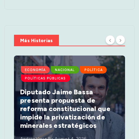
Más Historias
ECONOMÍA
NACIONAL
POLÍTICA
POLÍTICAS PÚBLICAS
Diputado Jaime Bassa
presenta propuesta de
reforma constitucional que
impide la privatización de
minerales estratégicos
Andrea Varas P
August 4, 2026