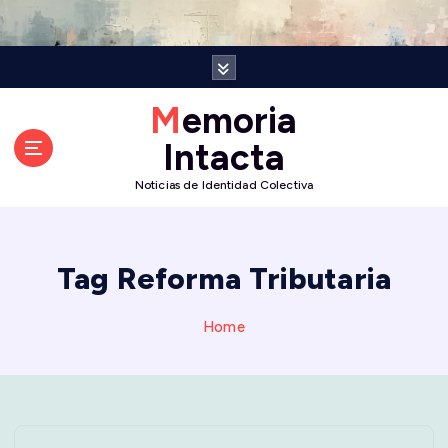
S
k
i
p
t
Memoria
o
Intacta
c
o
Noticias de Identidad Colectiva
n
t
e
n
Tag Reforma Tributaria
t
Home