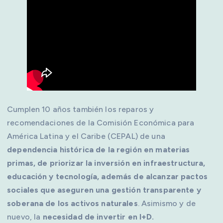
Cumplen 10 años también los reparos y
recomendaciones de la Comisión Económica para
América Latina y el Caribe (CEPAL) de una
dependencia histórica de la región en materias
primas, de priorizar la inversión en infraestructura,
educación y tecnología, además de alcanzar pactos
sociales que aseguren una gestión transparente y
soberana de los activos naturales
. Asimismo y de
nuevo, la
necesidad de invertir en I+D.