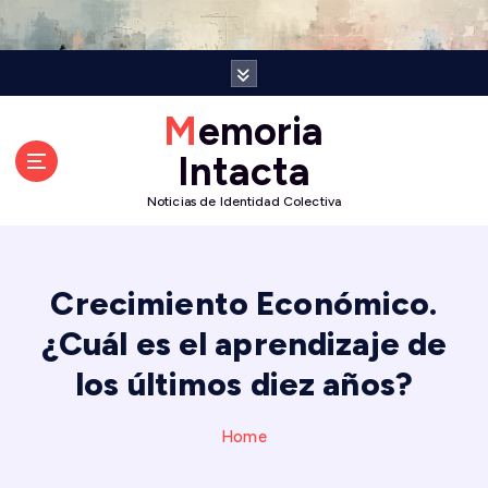
S
k
i
p
t
Memoria
o
Intacta
c
o
Noticias de Identidad Colectiva
n
t
e
n
Crecimiento Económico.
t
¿Cuál es el aprendizaje de
los últimos diez años?
Home