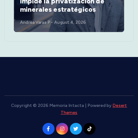
impide la privatización de
n
minerales estratégicos
Andrea Varas P
August 4, 2026
Copyright © 2026 Memoria Intacta | Powered by
Desert
Themes