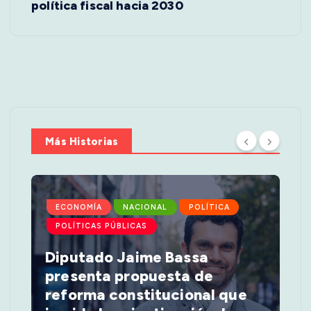
política fiscal hacia 2030
n
a
v
i
Más Historias
g
a
ECONOMÍA
NACIONAL
POLÍTICA
t
POLÍTICAS PÚBLICAS
i
Diputado Jaime Bassa
presenta propuesta de
o
reforma constitucional que