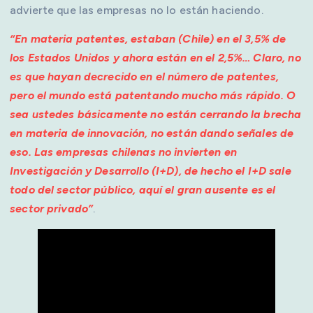
advierte que las empresas no lo están haciendo.
“En materia patentes, estaban (Chile) en el 3,5% de
los Estados Unidos y ahora están en el 2,5%… Claro, no
es que hayan decrecido en el número de patentes,
pero el mundo está patentando mucho más rápido. O
sea ustedes básicamente no están cerrando la brecha
en materia de innovación, no están dando señales de
eso. Las empresas chilenas no invierten en
Investigación y Desarrollo (I+D), de hecho el I+D sale
todo del sector público, aquí el gran ausente es el
sector privado”
.