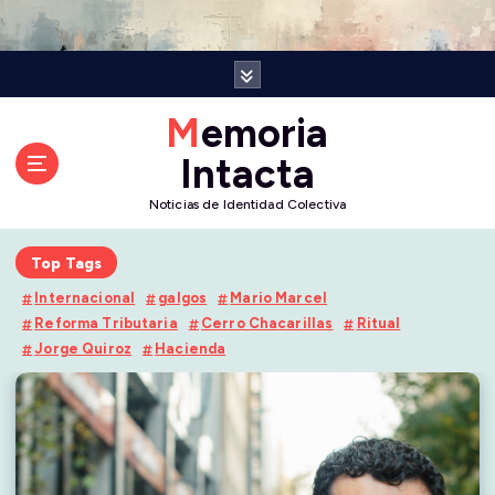
S
k
i
p
t
Memoria
o
Intacta
c
o
Noticias de Identidad Colectiva
n
t
Top Tags
e
n
Internacional
galgos
Mario Marcel
t
Reforma Tributaria
Cerro Chacarillas
Ritual
Jorge Quiroz
Hacienda