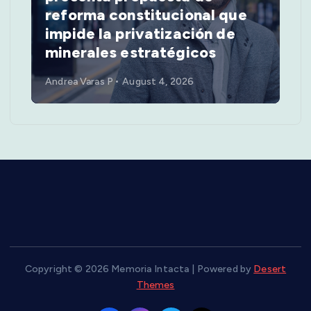
g
reforma constitucional que
impide la privatización de
i
minerales estratégicos
n
Andrea Varas P
August 4, 2026
a
t
i
o
n
Copyright © 2026 Memoria Intacta | Powered by
Desert
Themes