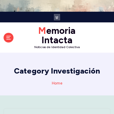
S
k
i
p
t
Memoria
o
Intacta
c
o
Noticias de Identidad Colectiva
n
t
e
n
Category Investigación
t
Home